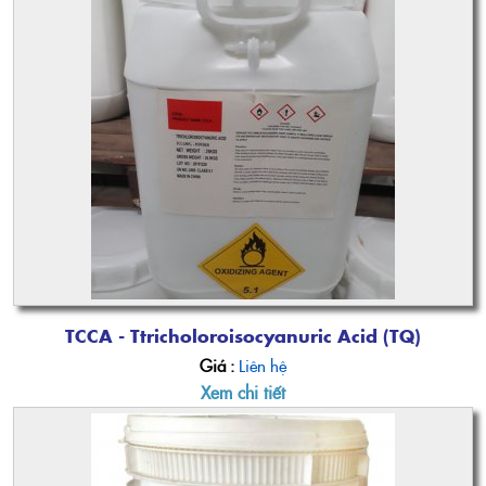
TCCA - Ttricholoroisocyanuric Acid (TQ)
Giá :
Liên hệ
Xem chi tiết