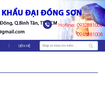
Hotline: 0932881008
0948881008
LIÊN HỆ