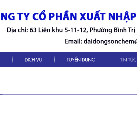
M
DỊCH VỤ
TUYỂN DỤNG
TIN TỨC