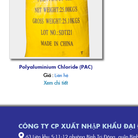
Polyaluminium Chloride (PAC)
Giá :
Liên hệ
Xem chi tiết
CÔNG TY CP XUẤT NHẬP KHẨU ĐẠ
63,Liên khu 5-11-12,phường Bình Trị Đông, quận Bi