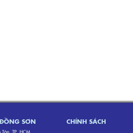
I ĐỒNG SƠN
CHÍNH SÁCH
̀nh Tân, TP. HCM