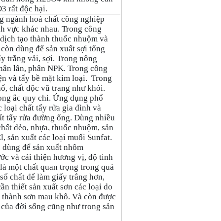
3 rất độc hại.
ng ngành hoá chất công nghiệp
ĩnh vực khác nhau. Trong công
dịch tạo thành thuốc nhuộm và
a còn dùng để sản xuất sợi tổng
ẩy trắng vải, sợi. Trong nông
phân lân, phân NPK. Trong công
ện và tẩy bề mặt kim loại. Trong
ổ, chất độc vũ trang như khói.
rong ắc quy chì. Ứng dụng phổ
loại chất tẩy rửa gia đình và
ất tẩy rửa đường ống. Dùng nhiều
chất dẻo, nhựa, thuốc nhuộm, sản
, sản xuất các loại muối Sunfat.
c dùng để sản xuất nhôm
ớc và cải thiện hương vị, độ tinh
là một chất quan trọng trong quá
số chất để làm giấy trắng hơn,
n thiết sản xuất sơn các loại do
ạo thành sơn mau khô. Và còn được
 của đời sống cũng như trong sản