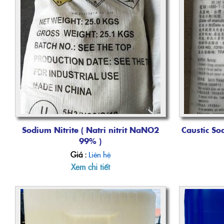
Sodium Nitrite ( Natri nitrit NaNO2
Caustic So
99% )
Giá :
Liên hệ
Xem chi tiết