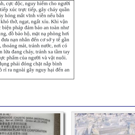
nh, cực độc, nguy hiểm cho người
tiếp xúc trực tiếp, gây cháy quần
gây hỏng mắt vĩnh viễn nếu bắn
 khó thở, ngạt, ngất xỉu. Khi vận
ác biện pháp đảm bảo an toàn như
ủng, đồ bảo hộ, mặt nạ phòng hơi
 đưa nạn nhân đến cơ sở y tế gần
, thoáng mát, tránh nước, nơi có
n lửa đang cháy, tránh xa tầm tay
hực phẩm của người và vật nuôi.
 dụng phải đóng chặt nắp bình
 rỉ ra ngoài gây nguy hại đến an