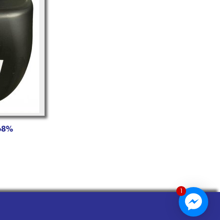
 68%
1