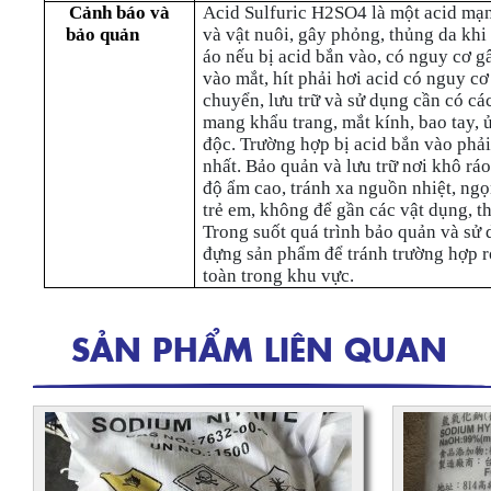
Cảnh báo và
Acid Sulfuric H2SO4 là một acid mạ
bảo quản
và vật nuôi, gây phỏng, thủng da khi 
áo nếu bị acid bắn vào, có nguy cơ 
vào mắt, hít phải hơi acid có nguy cơ
chuyển, lưu trữ và sử dụng cần có c
mang khẩu trang, mắt kính, bao tay, 
độc. Trường hợp bị acid bắn vào phải
nhất. Bảo quản và lưu trữ nơi khô ráo
độ ẩm cao, tránh xa nguồn nhiệt, ngọ
trẻ em, không để gần các vật dụng, t
Trong suốt quá trình bảo quản và sử
đựng sản phẩm để tránh trường hợp rò
toàn trong khu vực.
SẢN PHẨM LIÊN QUAN