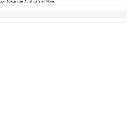
ói 38kg/can Xuất xứ Việt Nam