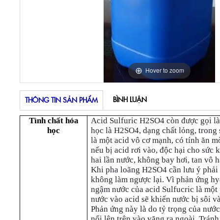
Hover to zoom
BÌNH LUẬN
THÔNG TIN SẢN PHẨM
Tình chất hóa
Acid Sulfuric H2SO4 còn được gọi là
học
học là H2SO4, dạng chất lỏng, trong 
là một acid vô cơ mạnh, có tính ăn m
nếu bị acid rơi vào, độc hại cho sức
hai lần nước, không bay hơi, tan vô h
Khi pha loãng H2SO4 cần lưu ý phải 
không làm ngược lại. Vì phản ứng hy
ngậm nước của acid Sulfucric là một 
nước vào acid sẽ khiến nước bị sôi v
Phản ứng này là do tỷ trọng của nước
nổi lên trên vào văng ra ngoài. Trá