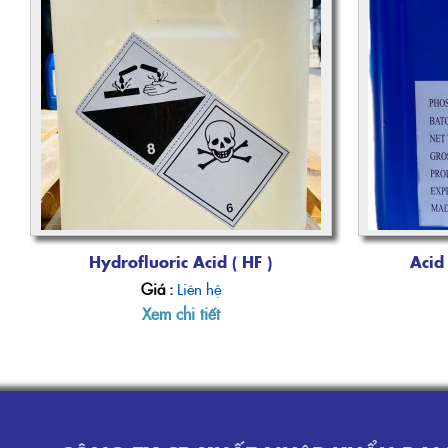
Hydrofluoric Acid ( HF )
Acid
Giá :
Liên hệ
Xem chi tiết