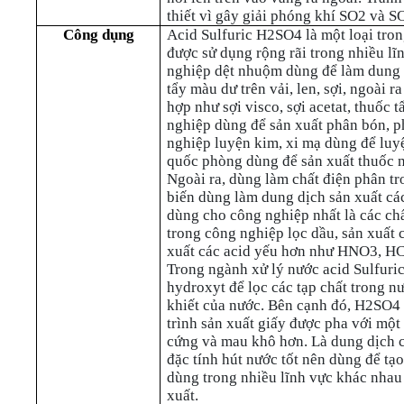
thiết vì gây giải phóng khí SO2 và SO
Công dụng
Acid Sulfuric H2SO4 là một loại tro
được sử dụng rộng rãi trong nhiều l
nghiệp dệt nhuộm dùng để làm dung 
tẩy màu dư trên vải, len, sợi, ngoài r
hợp như sợi visco, sợi acetat, thuốc t
nghiệp dùng để sản xuất phân bón, 
nghiệp luyện kim, xi mạ dùng để luy
quốc phòng dùng để sản xuất thuốc n
Ngoài ra, dùng làm chất điện phân t
biến dùng làm dung dịch sản xuất các 
dùng cho công nghiệp nhất là các ch
trong công nghiệp lọc dầu, sản xuất 
xuất các acid yếu hơn như HNO3, HCl
Trong ngành xử lý nước acid Sulfuri
hydroxyt để lọc các tạp chất trong nư
khiết của nước. Bên cạnh đó, H2SO4 
trình sản xuất giấy được pha với một 
cứng và mau khô hơn. Là dung dịch cầ
đặc tính hút nước tốt nên dùng để t
dùng trong nhiều lĩnh vực khác nhau
xuất.