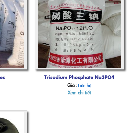
kes
Trisodium Phosphate Na3PO4
Giá :
Liên hệ
Xem chi tiết