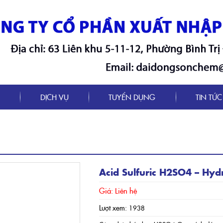
M
DỊCH VỤ
TUYỂN DỤNG
TIN TỨC
Acid Sulfuric H2SO4 – Hydr
Giá: Liên hệ
Lượt xem:
1938