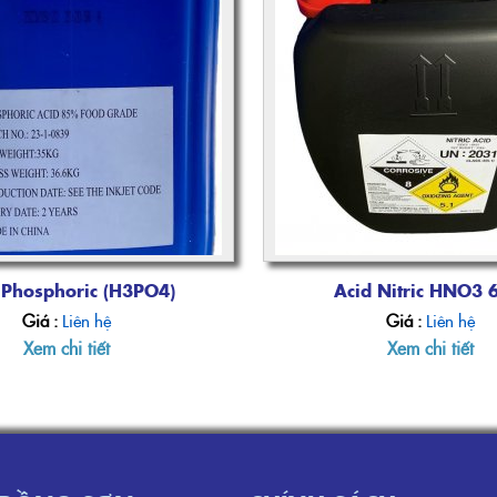
 Phosphoric (H3PO4)
Acid Nitric HNO3
Giá :
Liên hệ
Giá :
Liên hệ
Xem chi tiết
Xem chi tiết