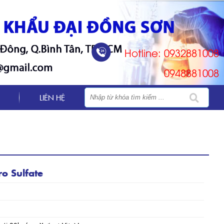
Hotline: 0932881008
0948881008
LIÊN HỆ
o Sulfate