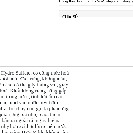
Công thức hóa học H2SO4 Quy cách đóng g
CHIA SẺ:
 Hydro Sulfate, có công thức hoá
suốt, mùi đặc trưng, không màu,
òn cao có thể gây thủng vải, giấy
 khoẻ. Khối lượng riêng nặng gấp
ạn trong nước, tính hút ẩm cao.
cho acid vào nước tuyệt đối
drat hoá hay còn gọi là phản ứng
phản ứng toả nhiệt cao, thêm
à bắn ra ngoài rất nguy hiểm.
 nhẹ hơn acid Sulfuric nên nước
nh đun nóng H2SO4 khi không cần