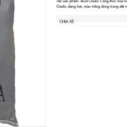
Tên sản phẩm: Acid Oxalic Công thức hoá
Oxalic dạng hạt, màu trắng dùng trong dệt n
CHIA SẺ: