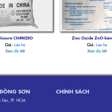
hioure CH4N2SO
Zinc Oxide ZnO-kẽm
Giá :
Liên hệ
Giá :
Liên hệ
Xem chi tiết
Xem chi tiết
I ĐỒNG SƠN
CHÍNH SÁCH
̀nh Tân, TP. HCM