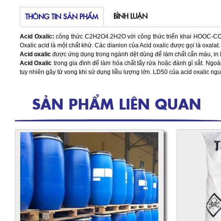
BÌNH LUẬN
THÔNG TIN SẢN PHẨM
Acid Oxalic:
công thức C2H2O4.2H2O với công thức triển khai HOOC-COOH 
Oxalic acid là một chất khử. Các dianion của Acid oxalic được gọi là oxalat
Acid oxalic
được ứng dụng trong ngành dệt dùng để làm chất cẩn màu, in h
Acid Oxalic
trong gia đình để làm hóa chất tẩy rửa hoặc đánh gỉ sắt. Ngo
tuy nhiên gây tử vong khi sử dụng liều lượng lớn
.
LD50 của acid oxalic ng
SẢN PHẨM LIÊN QUAN