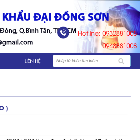
Hotline: 0932881008
0948881008
LIÊN HỆ
O )