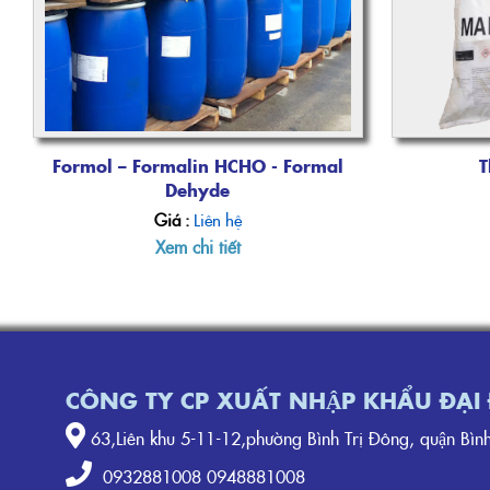
Formol – Formalin HCHO - Formal
T
Dehyde
Giá :
Liên hệ
Xem chi tiết
CÔNG TY CP XUẤT NHẬP KHẨU ĐẠ
63,Liên khu 5-11-12,phường Bình Trị Đông, quận Bi
0932881008 0948881008