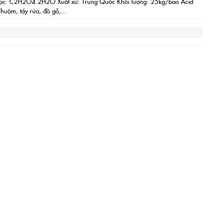
 học: C2H2O4.2H2O Xuất xứ: Trung Quốc Khối lượng: 25kg/bao Acid
huộm, tẩy rửa, đồ gỗ,...