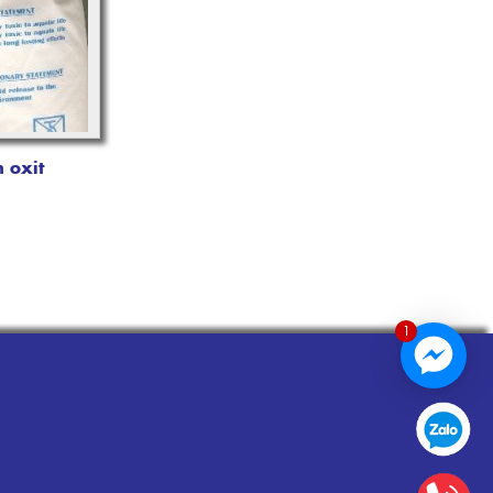
 oxit
1