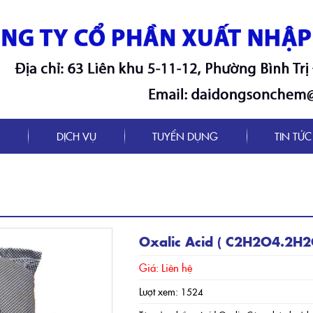
M
DỊCH VỤ
TUYỂN DỤNG
TIN TỨC
Oxalic Acid ( C2H2O4.2H2
Giá: Liên hệ
Lượt xem:
1524